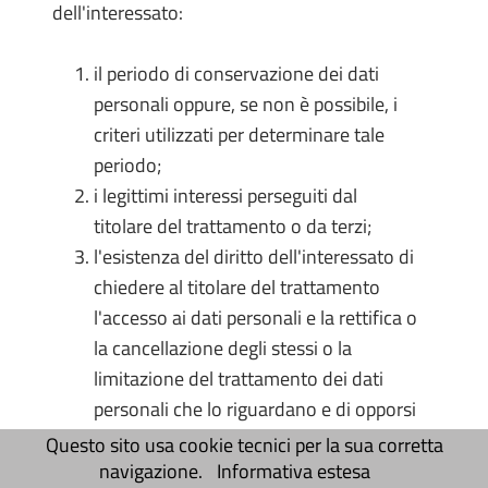
dell'interessato:
il periodo di conservazione dei dati
personali oppure, se non è possibile, i
criteri utilizzati per determinare tale
periodo;
i legittimi interessi perseguiti dal
titolare del trattamento o da terzi;
l'esistenza del diritto dell'interessato di
chiedere al titolare del trattamento
l'accesso ai dati personali e la rettifica o
la cancellazione degli stessi o la
limitazione del trattamento dei dati
personali che lo riguardano e di opporsi
al loro trattamento, oltre al diritto alla
Questo sito usa cookie tecnici per la sua corretta
portabilità dei dati;
navigazione.
Informativa estesa