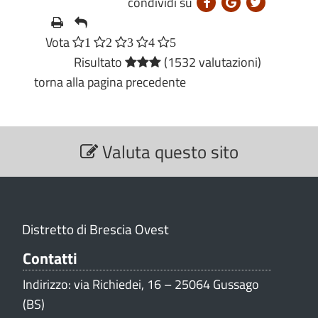
condividi su
Vota
1
2
3
4
5
Risultato
(1532 valutazioni)
torna alla pagina precedente
S
Valuta questo sito
e
z
i
o
n
Distretto di Brescia Ovest
e
V
Contatti
a
Indirizzo: via Richiedei, 16 – 25064 Gussago
l
(BS)
u