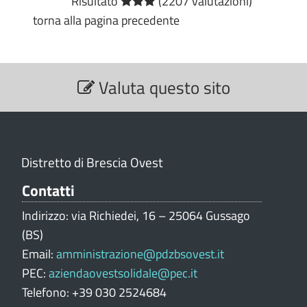
Risultato
(2207 valutazioni)
torna alla pagina precedente
S
Valuta questo sito
e
z
i
o
n
Distretto di Brescia Ovest
e
V
Contatti
a
Indirizzo: via Richiedei, 16 – 25064 Gussago
l
(BS)
u
Email:
amministrazione@pdzbsovest.it
t
PEC:
aziendaovestsolidale@pec.it
a
z
Telefono: +39 030 2524684