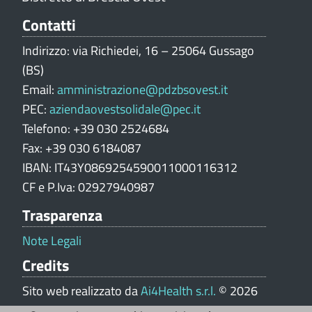
e
V
Contatti
a
Indirizzo: via Richiedei, 16 – 25064 Gussago
l
(BS)
u
Email:
amministrazione@pdzbsovest.it
t
PEC:
aziendaovestsolidale@pec.it
a
z
Telefono: +39 030 2524684
i
Fax: +39 030 6184087
o
IBAN: IT43Y0869254590011000116312
n
CF e P.Iva: 02927940987
e
Trasparenza
p
o
Note Legali
r
Credits
t
a
Sito web realizzato da
Ai4Health s.r.l.
© 2026
l