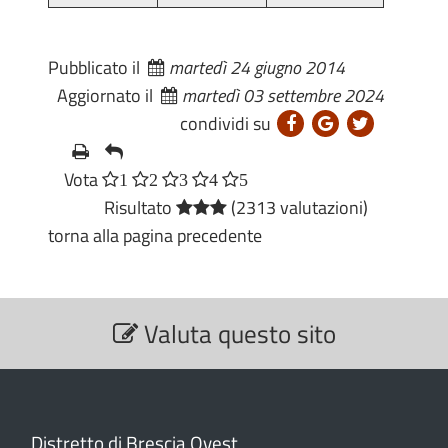
Pubblicato il
martedì 24 giugno 2014
Aggiornato il
martedì 03 settembre 2024
condividi su
Vota
1
2
3
4
5
Risultato
(2313 valutazioni)
torna alla pagina precedente
S
Valuta questo sito
e
z
i
o
n
Distretto di Brescia Ovest