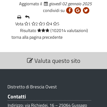
Aggiornato il
giovedì 02 gennaio 2025
condividi su
Vota
1
2
3
4
5
Risultato
(102014 valutazioni)
torna alla pagina precedente
S
Valuta questo sito
e
z
i
o
n
Distretto di Brescia Ovest
e
V
Contatti
a
Indirizzo: via Richiedei, 16 – 25064 Gussago