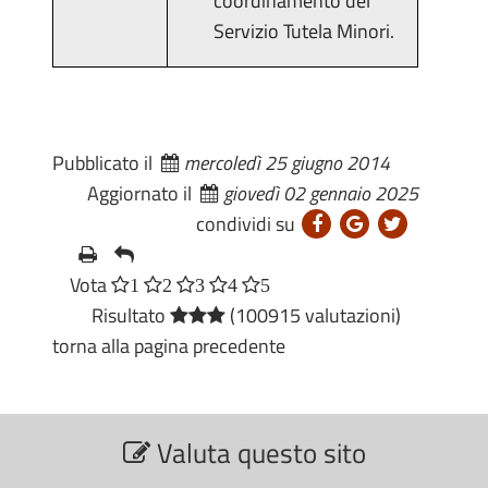
coordinamento del
Servizio Tutela Minori.
Pubblicato il
mercoledì 25 giugno 2014
Aggiornato il
giovedì 02 gennaio 2025
condividi su
Vota
1
2
3
4
5
Risultato
(100915 valutazioni)
torna alla pagina precedente
S
Valuta questo sito
e
z