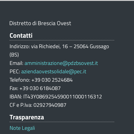
i
o
n
Distretto di Brescia Ovest
e
V
Contatti
a
Indirizzo: via Richiedei, 16 – 25064 Gussago
l
(BS)
u
Email:
amministrazione@pdzbsovest.it
t
PEC:
aziendaovestsolidale@pec.it
a
z
Telefono: +39 030 2524684
i
Fax: +39 030 6184087
o
IBAN: IT43Y0869254590011000116312
n
CF e P.Iva: 02927940987
e
Trasparenza
p
o
Note Legali
r