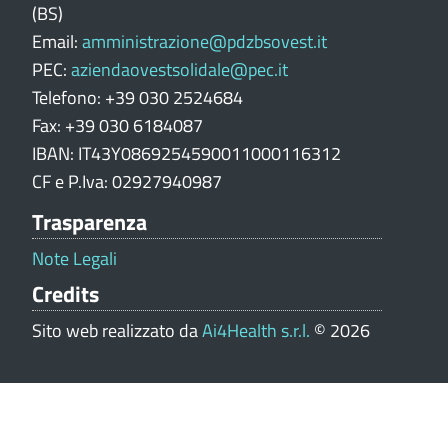
(BS)
u
Email:
amministrazione@pdzbsovest.it
t
PEC:
aziendaovestsolidale@pec.it
a
z
Telefono: +39 030 2524684
i
Fax: +39 030 6184087
o
IBAN: IT43Y0869254590011000116312
n
CF e P.Iva: 02927940987
e
Trasparenza
p
o
Note Legali
r
Credits
t
a
Sito web realizzato da
Ai4Health s.r.l.
© 2026
l
e