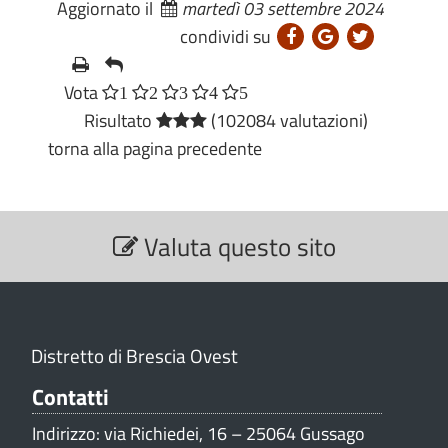
Aggiornato il
martedì 03 settembre 2024
condividi su
Vota
1
2
3
4
5
Risultato
(102084 valutazioni)
torna alla pagina precedente
S
Valuta questo sito
e
z
i
o
n
Distretto di Brescia Ovest
e
V
Contatti
a
Indirizzo: via Richiedei, 16 – 25064 Gussago
l