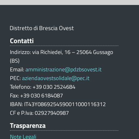
z
i
o
n
Distretto di Brescia Ovest
e
V
Contatti
a
Indirizzo: via Richiedei, 16 – 25064 Gussago
l
(BS)
u
Email:
amministrazione@pdzbsovest.it
t
PEC:
aziendaovestsolidale@pec.it
a
z
Telefono: +39 030 2524684
i
Fax: +39 030 6184087
o
IBAN: IT43Y0869254590011000116312
n
CF e P.Iva: 02927940987
e
Trasparenza
p
o
Note Legali