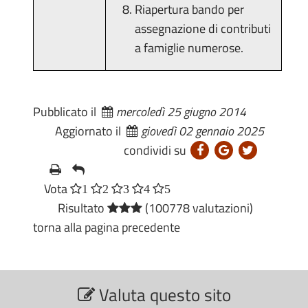
Riapertura bando per
assegnazione di contributi
a famiglie numerose.
Pubblicato il
mercoledì 25 giugno 2014
Aggiornato il
giovedì 02 gennaio 2025
condividi su
Vota
1
2
3
4
5
Risultato
(100778 valutazioni)
torna alla pagina precedente
S
Valuta questo sito
e