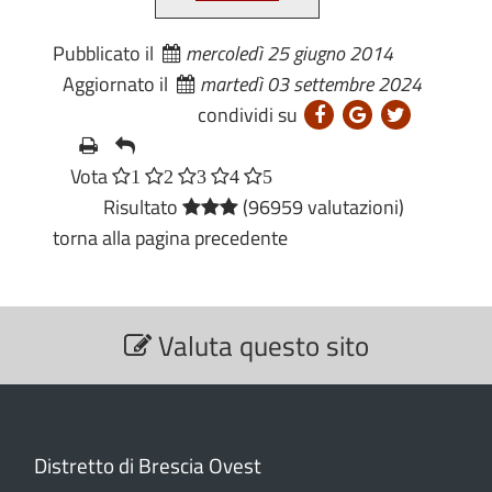
Pubblicato il
mercoledì 25 giugno 2014
Aggiornato il
martedì 03 settembre 2024
condividi su
Vota
1
2
3
4
5
Risultato
(96959 valutazioni)
torna alla pagina precedente
S
Valuta questo sito
e
z
i
o
n
Distretto di Brescia Ovest
e