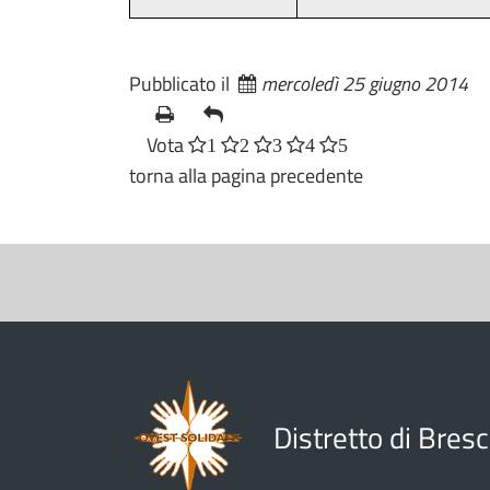
Pubblicato il
mercoledì 25 giugno 2014
Vota
1
2
3
4
5
torna alla pagina precedente
S
e
z
i
o
n
Distretto di Bres
e