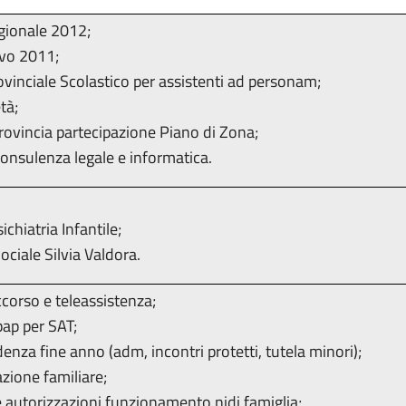
gionale 2012;
ivo 2011;
ovinciale Scolastico per assistenti ad personam;
tà;
ovincia partecipazione Piano di Zona;
onsulenza legale e informatica.
chiatria Infantile;
ociale Silvia Valdora.
ccorso e teleassistenza;
ap per SAT;
enza fine anno (adm, incontri protetti, tutela minori);
zione familiare;
e autorizzazioni funzionamento nidi famiglia;